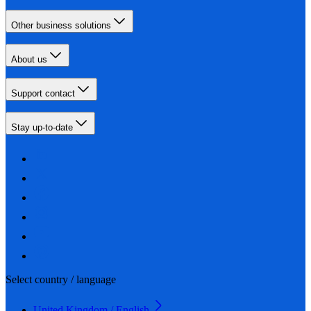
Other business solutions
About us
Support contact
Stay up-to-date
Select country / language
United Kingdom / English