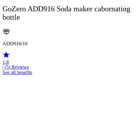
GoZero ADD916 Soda maker cabornating
bottle
ADD916/10
1.8
| (5)
Reviews
See all benefits