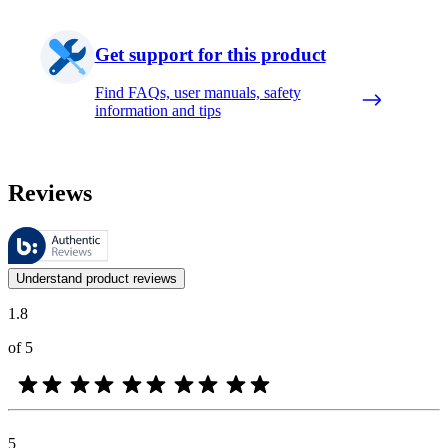
Get support for this product
Find FAQs, user manuals, safety
information and tips
Reviews
These reviews are managed by Bazaarvoice and comply with the Bazaar
Customer opinions in the form of product and star ratings are useful 
Understand product reviews
1.8
of 5
5