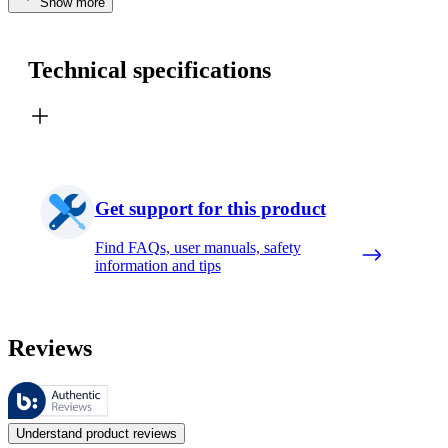
Show more
Technical specifications
Get support for this product
Find FAQs, user manuals, safety
information and tips
Reviews
These reviews are managed by Bazaarvoice and comply with the Bazaar
Customer opinions in the form of product and star ratings are useful 
Understand product reviews