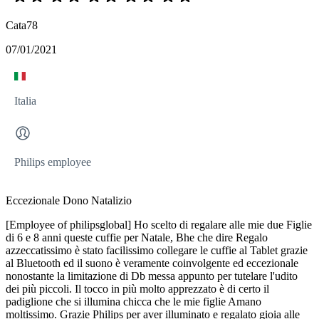
Cata78
07/01/2021
Italia
Philips employee
Eccezionale Dono Natalizio
[Employee of philipsglobal] Ho scelto di regalare alle mie due Figlie
di 6 e 8 anni queste cuffie per Natale, Bhe che dire Regalo
azzeccatissimo è stato facilissimo collegare le cuffie al Tablet grazie
al Bluetooth ed il suono è veramente coinvolgente ed eccezionale
nonostante la limitazione di Db messa appunto per tutelare l'udito
dei più piccoli. Il tocco in più molto apprezzato è di certo il
padiglione che si illumina chicca che le mie figlie Amano
moltissimo. Grazie Philips per aver illuminato e regalato gioia alle