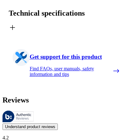
Technical specifications
Get support for this product
Find FAQs, user manuals, safety
information and tips
Reviews
These reviews are managed by Bazaarvoice and comply with the Bazaar
Customer opinions in the form of product and star ratings are useful 
Understand product reviews
4.2