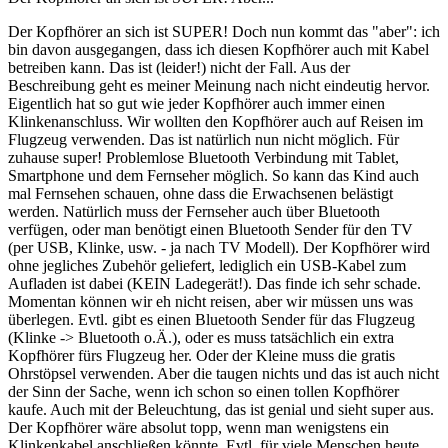
Der Kopfhörer an sich ist SUPER! Doch nun kommt das "aber": ich
bin davon ausgegangen, dass ich diesen Kopfhörer auch mit Kabel
betreiben kann. Das ist (leider!) nicht der Fall. Aus der
Beschreibung geht es meiner Meinung nach nicht eindeutig hervor.
Eigentlich hat so gut wie jeder Kopfhörer auch immer einen
Klinkenanschluss. Wir wollten den Kopfhörer auch auf Reisen im
Flugzeug verwenden. Das ist natürlich nun nicht möglich. Für
zuhause super! Problemlose Bluetooth Verbindung mit Tablet,
Smartphone und dem Fernseher möglich. So kann das Kind auch
mal Fernsehen schauen, ohne dass die Erwachsenen belästigt
werden. Natürlich muss der Fernseher auch über Bluetooth
verfügen, oder man benötigt einen Bluetooth Sender für den TV
(per USB, Klinke, usw. - ja nach TV Modell). Der Kopfhörer wird
ohne jegliches Zubehör geliefert, lediglich ein USB-Kabel zum
Aufladen ist dabei (KEIN Ladegerät!). Das finde ich sehr schade.
Momentan können wir eh nicht reisen, aber wir müssen uns was
überlegen. Evtl. gibt es einen Bluetooth Sender für das Flugzeug
(Klinke -> Bluetooth o.Ä.), oder es muss tatsächlich ein extra
Kopfhörer fürs Flugzeug her. Oder der Kleine muss die gratis
Ohrstöpsel verwenden. Aber die taugen nichts und das ist auch nicht
der Sinn der Sache, wenn ich schon so einen tollen Kopfhörer
kaufe. Auch mit der Beleuchtung, das ist genial und sieht super aus.
Der Kopfhörer wäre absolut topp, wenn man wenigstens ein
Klinkenkabel anschließen könnte. Evtl. für viele Menschen heute