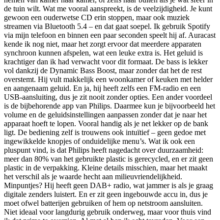
de tuin wilt. Wat me vooral aanspreekt, is de veelzijdigheid. Je kunt
gewoon een ouderwetse CD erin stoppen, maar ook muziek
streamen via Bluetooth 5.4 – en dat gaat soepel. Ik gebruik Spotify
via mijn telefoon en binnen een paar seconden speelt hij af. Auracast
kende ik nog niet, maar het zorgt ervoor dat meerdere apparaten
synchroon kunnen afspelen, wat een leuke extra is. Het geluid is
krachtiger dan ik had verwacht voor dit formaat. De bass is lekker
vol dankzij de Dynamic Bass Boost, maar zonder dat het de rest
overstemt. Hij vult makkelijk een woonkamer of keuken met helder
en aangenaam geluid. En ja, hij heeft zelfs een FM-radio en een
USB-aansluiting, dus je zit nooit zonder opties. Een ander voordeel
is de bijbehorende app van Philips. Daarmee kun je bijvoorbeeld het
volume en de geluidsinstellingen aanpassen zonder dat je naar het
apparaat hoeft te lopen. Vooral handig als je net lekker op de bank
ligt. De bediening zelf is trouwens ook intuïtief – geen gedoe met
ingewikkelde knopjes of onduidelijke menu’s. Wat ik ook een
pluspunt vind, is dat Philips heeft nagedacht over duurzaamheid:
meer dan 80% van het gebruikte plastic is gerecycled, en er zit geen
plastic in de verpakking. Kleine details misschien, maar het maakt
het verschil als je waarde hecht aan milieuvriendelijkheid.
Minpuntjes? Hij heeft geen DAB+ radio, wat jammer is als je graag
digitale zenders luistert. En er zit geen ingebouwde accu in, dus je
moet ofwel batterijen gebruiken of hem op netstroom aansluiten.
Niet ideaal voor langdurig gebruik onderweg, maar voor thuis vind