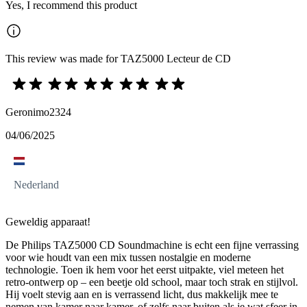
Yes, I recommend this product
This review was made for TAZ5000 Lecteur de CD
Geronimo2324
04/06/2025
Nederland
Geweldig apparaat!
De Philips TAZ5000 CD Soundmachine is echt een fijne verrassing
voor wie houdt van een mix tussen nostalgie en moderne
technologie. Toen ik hem voor het eerst uitpakte, viel meteen het
retro-ontwerp op – een beetje old school, maar toch strak en stijlvol.
Hij voelt stevig aan en is verrassend licht, dus makkelijk mee te
nemen van kamer naar kamer, of zelfs naar buiten als je wat sfeer in