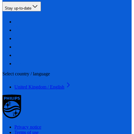
Stay up-to-date
Select country / language
United Kingdom / English
Privacy notice
Terms of use