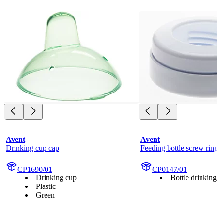
Avent
Avent
Drinking cup cap
Feeding bottle screw rin
CP1690/01
CP0147/01
Drinking cup
Bottle drinking
Plastic
Green