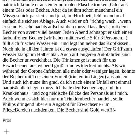
natürlich könnte er aus einer normalen Flasche trinken. Oder aus
einem Glas oder Becher. Aber da ist ihm schon manchmal ein
Missgeschick passiert - und jetzt, im Hochbett, fehlt manchmal
einfach die sichere Ablage. Auch wird er oft "richtig wach", wenn
er seine Flasche nachts aufschrauben muss. Das alles ist mit dem
Becher von avent viiiel besser. Jeden Abend schnappt er sich einen
farbenfrohen Becher (wir haben mittlerweile 5 für 3 Personen...),
füllt sich frisches Wasser ein - und legt ihn neben das Kopfkissen.
Noch nie in all den Jahren ist da etwas ausgelaufen! Der Griff zum
Wasser klappt im Halbschlaf. Auch auf längeren Autofahrten sind
die Becher unverzichtbar. Die Trinkmenge ist auch für uns
Erwachsenen ausreichend groß - und es kleckert nichts. Als wir
während der Corona-Infektion alle mehr oder weniger lagen, konnte
der Becher mit Tee seinen Vorteil (trinken im Liegen) ausspielen.
Und auch ich nutze ihn grad, da ich nach einem Unfall erst einmal
hauptsächlich liegen muss. Ich hatte den Becher sogar mit im
Krankenhaus - und zog neidische Blicke des Personals auf mich.
Auch wenn es sich hier nur um Trinklernbecher handelt, sollte
Philips dringend über ein Angebot für Erwachsene / im
PflegeBereich nachdenken. Die Becher sind Gold wert!!!-
Pros