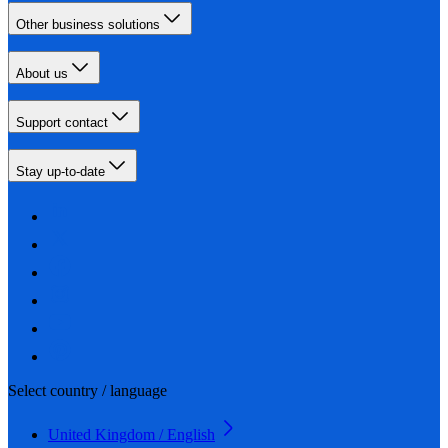
Other business solutions
About us
Support contact
Stay up-to-date
Select country / language
United Kingdom / English