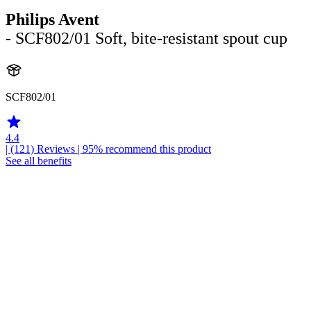
Philips Avent
- SCF802/01 Soft, bite-resistant spout cup
SCF802/01
4.4
| (121)
Reviews
| 95% recommend this product
See all benefits