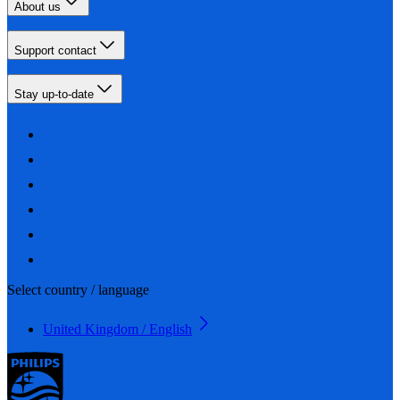
About us
Support contact
Stay up-to-date
Select country / language
United Kingdom / English