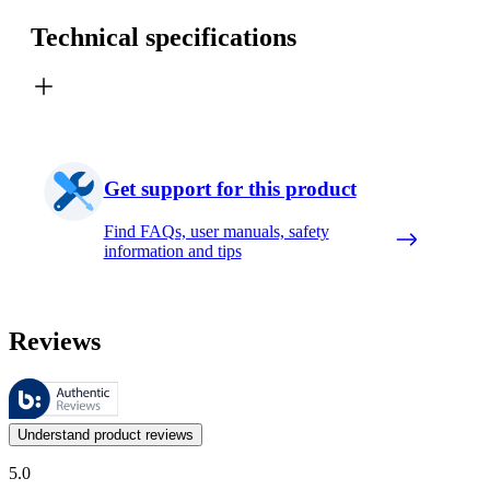
Technical specifications
Get support for this product
Find FAQs, user manuals, safety
information and tips
Reviews
These reviews are managed by Bazaarvoice and comply with the Bazaar
Customer opinions in the form of product and star ratings are useful 
Understand product reviews
5.0